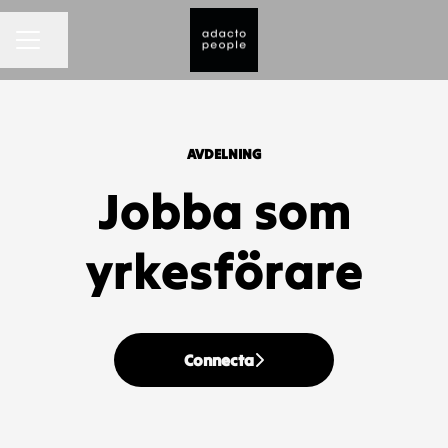
KARRIÄRMENY
Dela sidan
AVDELNING
Jobba som
yrkesförare
Connecta