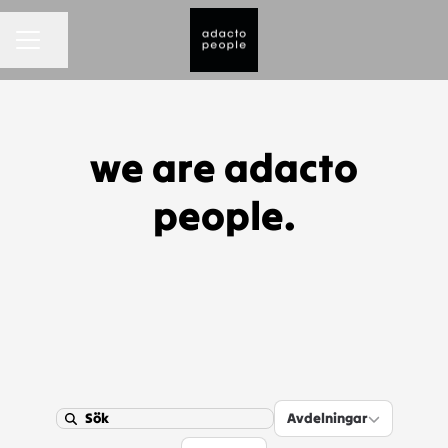
KARRIÄRMENY
Dela sidan
we are adacto
people.
Avdelningar
Avdelningar
Search